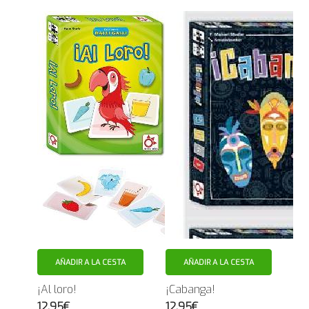
AÑADIR A LA CESTA
AÑADIR A LA CESTA
¡Al loro!
¡Cabanga!
12.95€
12.95€