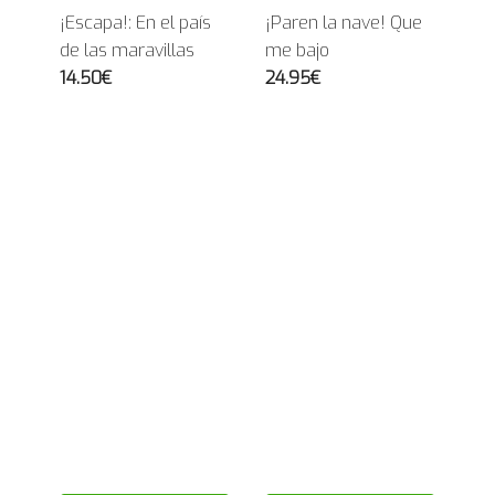
¡Escapa!: En el país
¡Paren la nave! Que
de las maravillas
me bajo
14.50€
24.95€