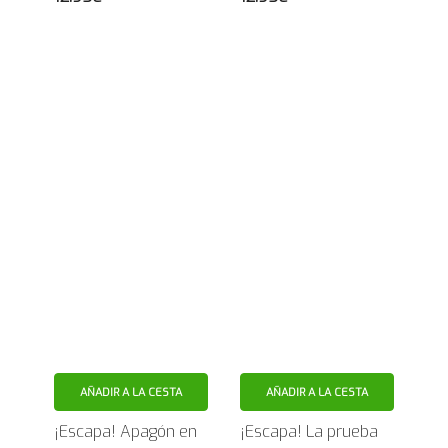
AÑADIR A LA CESTA
AÑADIR A LA CESTA
¡Escapa! Apagón en
¡Escapa! La prueba