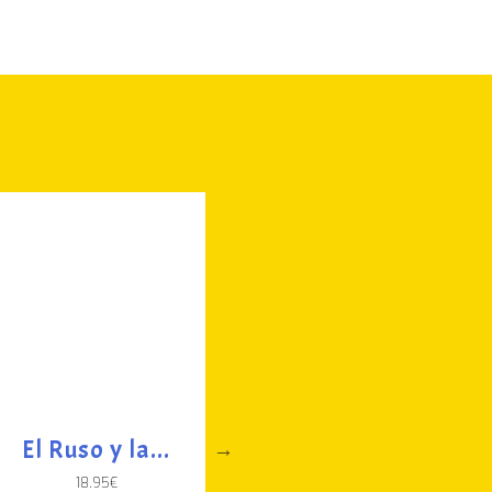
El Ruso y la...
Los duendecillos
18.95
€
23.90
€