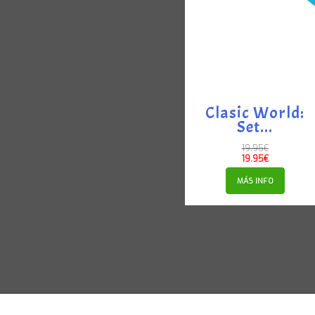
Clasic World:
Set...
19.95
€
19.95
€
MÁS INFO