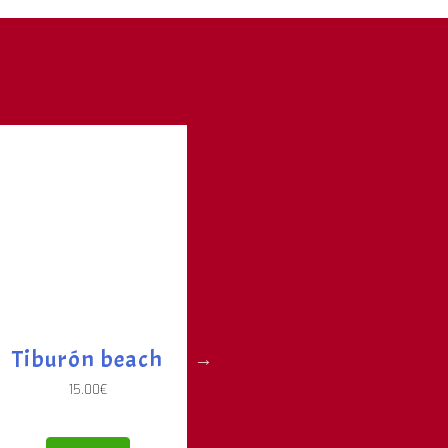
Tiburón beach
Tubo Plus-Plus...
D
15.00
€
8.99
€