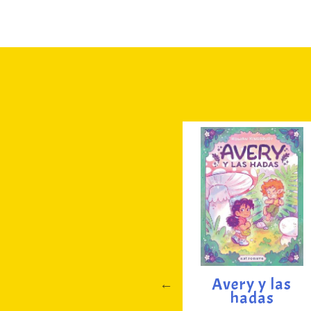
iece
Tiburón beach
Avery y las
hadas
15.00
€