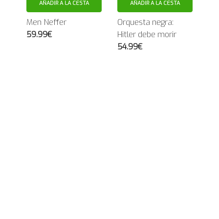
AÑADIR A LA CESTA
AÑADIR A LA CESTA
Men Neffer
Orquesta negra:
59.99€
Hitler debe morir
54.99€