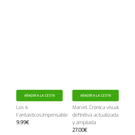
AÑADIR A LA CESTA
AÑADIR A LA CESTA
Los 4
Marvel. Crónica visual
Fántasticos.Impensable
definitiva actualizada
9.99€
y ampliada
27.00€