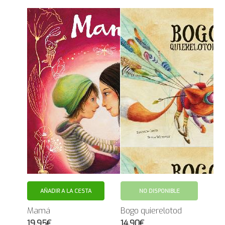
AÑADIR A LA CESTA
NO DISPONIBLE
Mamá
Bogo quierelotod
19.95€
14.90€