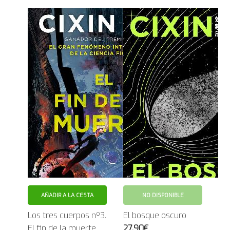
AÑADIR A LA CESTA
NO DISPONIBLE
Los tres cuerpos nº3.
El bosque oscuro
El fin de la muerte
27.90€